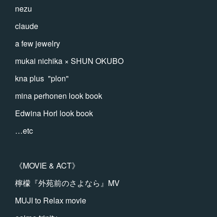
nezu
claude
a few jewelry
mukai nichika × SHUN OKUBO
kna plus "plon"
mina perhonen look book
Edwina Horl look book
…etc
《MOVIE & ACT》
檸檬『外苑前のさよなら』MV
MUJI to Relax movie