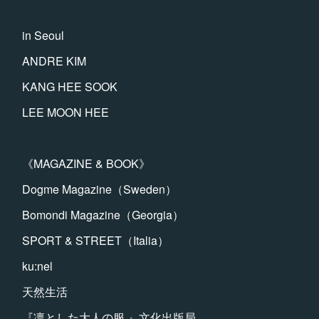
in Seoul
ANDRE KIM
KANG HEE SOOK
LEE MOON HEE
《MAGAZINE & BOOK》
Dogme Magazine（Sweden）
Bomondi Magazine（Georgia）
SPORT & STREET（Italia）
ku:nel
天然生活
『凛とした大人の服 』文化出版局