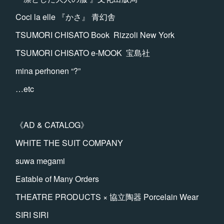
Coci la elle 『かさ』 青幻舎
TSUMORI CHISATO Book Rizzoli New York
TSUMORI CHISATO e-MOOK 宝島社
mina perhonen “?”
…etc
《AD & CATALOG》
WHITE THE SUIT COMPANY
suwa megami
Eatable of Many Orders
THEATRE PRODUCTS × 協立陶器 Porcelain Wear
SIRI SIRI