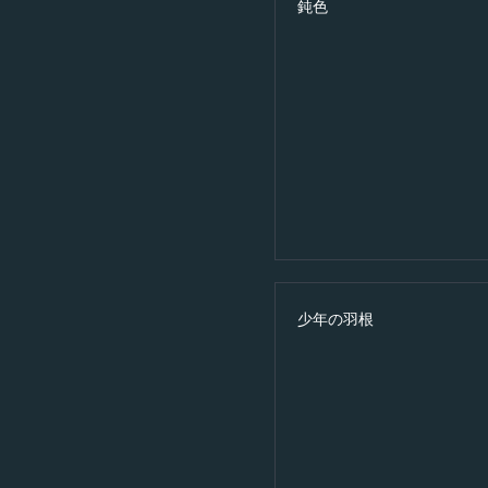
鈍色
少年の羽根