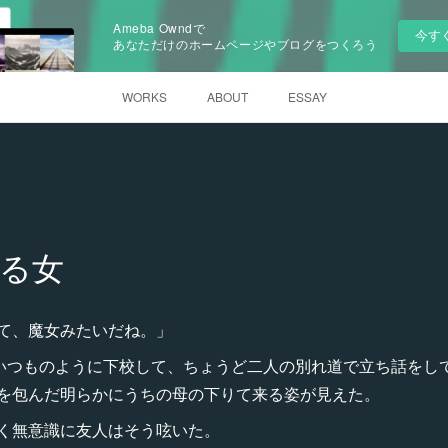
Ameba Owndで
今す
あなただけのホームページやブログをつくろう
WORKS
ABOUT
ESSAY
る女
て、魔女みたいだね。」
いつものように下校して、ちょうど二人の別れ道で立ち話をし
を包んだ明らかにうちの母の下りて来る姿が見えた。
く無意識に友人はそう呟いた。